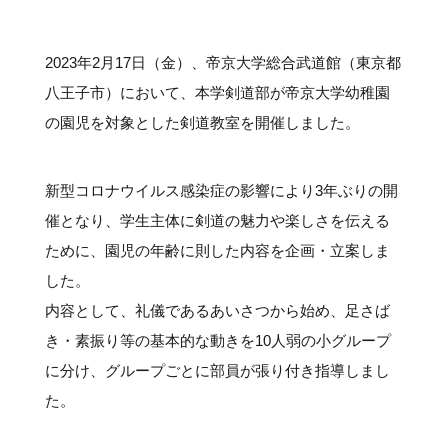
#クラブレポート
#インタビュー
#試合情報
#イベントレポート
#試合日程
#スポーツ局からのお知らせ
#サポーターの会
#メディア情報
#キャンプ
2023年2月17日（金）、帝京大学総合武道館（東京都
八王子市）において、本学剣道部が帝京大学幼稚園
の園児を対象とした剣道教室を開催しました。
新型コロナウイルス感染症の影響により3年ぶりの開
催となり、学生主体に剣道の魅力や楽しさを伝える
ために、園児の年齢に則した内容を企画・立案しま
した。
内容として、礼儀であるあいさつから始め、足さば
き・素振り等の基本的な動きを10人弱の小グループ
に分け、グループごとに部員が張り付き指導しまし
た。