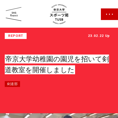
帝京大学 スポーツ局
REPORT
23.02.22 Up
帝京大学幼稚園の園児を招いて剣
道教室を開催しました
スポーツ局について
剣道部
クラブ紹介
クラブ一覧
カレンダー
ファン・サポーター