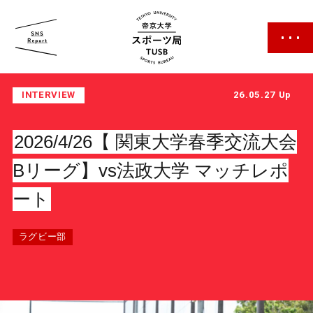
帝京大学 スポーツ局
INTERVIEW
26.05.27 Up
2026/4/26【 関東大学春季交流大会
Bリーグ】vs法政大学 マッチレポ
ート
スポーツ局について
クラブ紹介
ラグビー部
クラブ一覧
カレンダー
ファン・サポーター