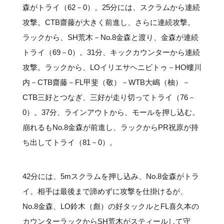
森がトライ（62－0）。25分には、スクラムから連続
攻撃。CTB齋藤が大きく前進し、さらに連続攻撃。
ラックから、SH荒木－No.8金森と渡り、金森が連続
トライ（69－0）。31分、キックカウンターから連続
攻撃。ラックから、LOイリエサヘニビトゥ－HO螻川
内－CTB齋藤－FL甲斐（敬）－WTB大嶋（柚）－
CTB三好とつなぎ、三好が走り切ってトライ（76－
0）。37分、ラインアウトから、モールを押し込む。
崩れるもNo.8金森が前進し、ラックからPR祝原が持
ち出してトライ（81－0）。
42分には、5mスクラムを押し込み、No.8金森がトラ
イ。相手は最後まで諦めずに攻撃を仕掛けるが、
No.8金森、LO鈴木（彪）の好タックルとFL喜久本の
カウンターラックからSH荒木がスティールして守