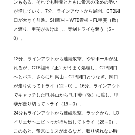
ンもある。それでも時間とともに帝京の攻めの勢い
が増していく。7分、ラインアウトから展開。CTB関
口が大きく前進。SH西村－WTB青栁－FL甲斐（敬）
と渡り、甲斐が抜け出し、専制トライを奪う（5－
0）。
13分、ラインアウトから連続攻撃。ややボールが乱
れるが、CTB福田（正）がうまく処理し、CTB関口
へとパス。さらにFL呉山－CTB関口とつなぎ、関口
が走り切ってトライ（12－0）。16分、ラインアウト
でキャッチしたFL呉山からFL甲斐（敬）に渡し、甲
斐が走り切ってトライ（19－0）。
24分もラインアウトから連続攻撃。ラックから、LO
イリエサヘニビトゥが持ち出してトライ（26－0）。
このあと、帝京にミスが出るなど、取り切れない時