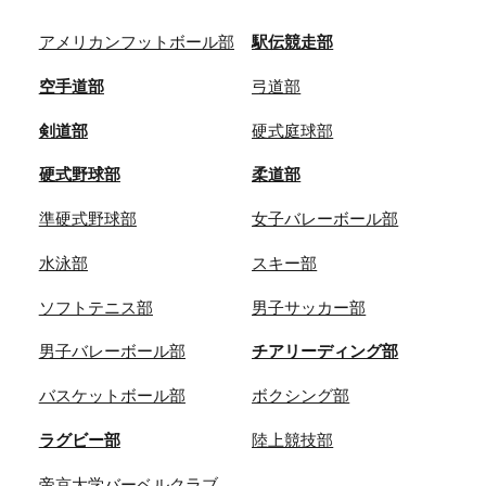
アメリカンフットボール部
駅伝競走部
空手道部
弓道部
剣道部
硬式庭球部
硬式野球部
柔道部
準硬式野球部
女子バレーボール部
水泳部
スキー部
ソフトテニス部
男子サッカー部
男子バレーボール部
チアリーディング部
バスケットボール部
ボクシング部
ラグビー部
陸上競技部
帝京大学バーベルクラブ