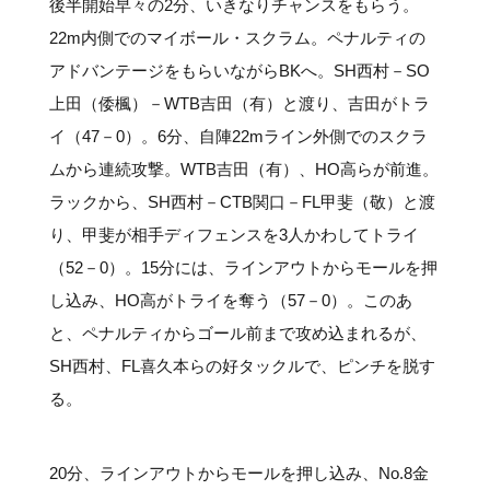
後半開始早々の2分、いきなりチャンスをもらう。
22m内側でのマイボール・スクラム。ペナルティの
アドバンテージをもらいながらBKへ。SH西村－SO
上田（倭楓）－WTB吉田（有）と渡り、吉田がトラ
イ（47－0）。6分、自陣22mライン外側でのスクラ
ムから連続攻撃。WTB吉田（有）、HO高らが前進。
ラックから、SH西村－CTB関口－FL甲斐（敬）と渡
り、甲斐が相手ディフェンスを3人かわしてトライ
（52－0）。15分には、ラインアウトからモールを押
し込み、HO高がトライを奪う（57－0）。このあ
と、ペナルティからゴール前まで攻め込まれるが、
SH西村、FL喜久本らの好タックルで、ピンチを脱す
る。
20分、ラインアウトからモールを押し込み、No.8金