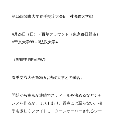
#クラブレポート
#インタビュー
#試合情報
#イベントレポート
#試合日程
#スポーツ局からのお知らせ
#サポーターの会
#メディア情報
#キャンプ
第15回関東大学春季交流大会B 対法政大学戦
4月26日（日）・百草グラウンド（東京都日野市）
○帝京大学88－0法政大学●
《BRIEF REVIEW》
春季交流大会第2戦は法政大学との試合。
開始から帝京が連続でスティールを決めるなどチャ
ンスを作るが、ミスもあり、得点には至らない。相
手も激しくファイトし、ターンオーバーされるシー