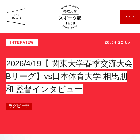
帝京大学 スポーツ局
INTERVIEW
26.04.22 Up
2026/4/19【 関東大学春季交流大会
Bリーグ】vs日本体育大学 相馬朋
和 監督インタビュー
スポーツ局について
クラブ紹介
ラグビー部
クラブ一覧
カレンダー
ファン・サポーター