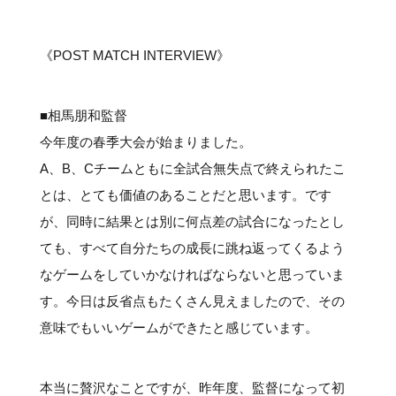
#クラブレポート
#インタビュー
#試合情報
#イベントレポート
#試合日程
#スポーツ局からのお知らせ
#サポーターの会
#メディア情報
#キャンプ
《POST MATCH INTERVIEW》
■相馬朋和監督
今年度の春季大会が始まりました。
A、B、Cチームともに全試合無失点で終えられたこ
とは、とても価値のあることだと思います。です
が、同時に結果とは別に何点差の試合になったとし
ても、すべて自分たちの成長に跳ね返ってくるよう
なゲームをしていかなければならないと思っていま
す。今日は反省点もたくさん見えましたので、その
意味でもいいゲームができたと感じています。
本当に贅沢なことですが、昨年度、監督になって初