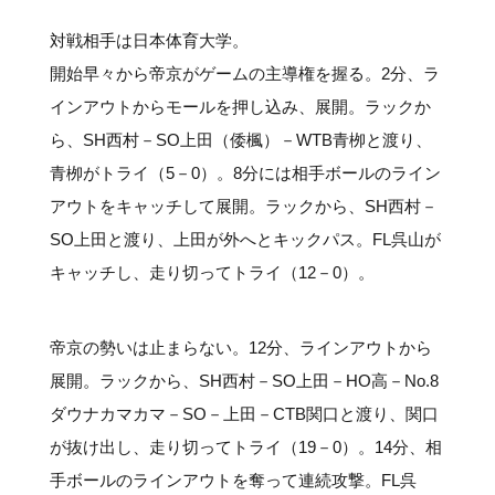
対戦相手は日本体育大学。
開始早々から帝京がゲームの主導権を握る。2分、ラ
インアウトからモールを押し込み、展開。ラックか
ら、SH西村－SO上田（倭楓）－WTB青栁と渡り、
青栁がトライ（5－0）。8分には相手ボールのライン
アウトをキャッチして展開。ラックから、SH西村－
SO上田と渡り、上田が外へとキックパス。FL呉山が
キャッチし、走り切ってトライ（12－0）。
帝京の勢いは止まらない。12分、ラインアウトから
展開。ラックから、SH西村－SO上田－HO高－No.8
ダウナカマカマ－SO－上田－CTB関口と渡り、関口
が抜け出し、走り切ってトライ（19－0）。14分、相
手ボールのラインアウトを奪って連続攻撃。FL呉