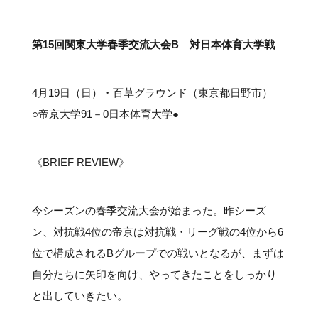
#クラブレポート
#インタビュー
#試合情報
#イベントレポート
#試合日程
#スポーツ局からのお知らせ
#サポーターの会
#メディア情報
#キャンプ
第15回関東大学春季交流大会B 対日本体育大学戦
4月19日（日）・百草グラウンド（東京都日野市）
○帝京大学91－0日本体育大学●
《BRIEF REVIEW》
今シーズンの春季交流大会が始まった。昨シーズ
ン、対抗戦4位の帝京は対抗戦・リーグ戦の4位から6
位で構成されるBグループでの戦いとなるが、まずは
自分たちに矢印を向け、やってきたことをしっかり
と出していきたい。