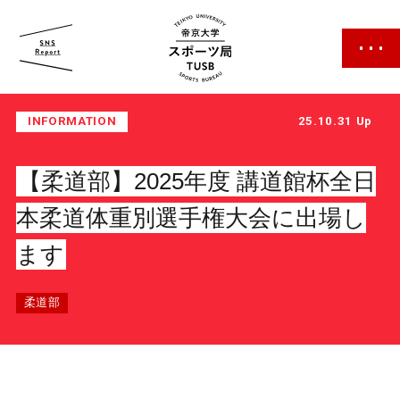
帝京大学 スポーツ局
INFORMATION
25.10.31 Up
【柔道部】2025年度 講道館杯全日
本柔道体重別選手権大会に出場し
ます
スポーツ局について
クラブ紹介
柔道部
クラブ一覧
カレンダー
ファン・サポーター