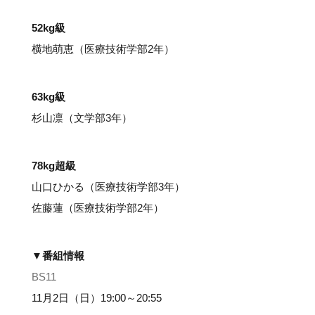
#クラブレポート
#インタビュー
#試合情報
#イベントレポート
#試合日程
52kg級
#スポーツ局からのお知らせ
#サポーターの会
#メディア情報
#キャンプ
横地萌恵（医療技術学部2年）
63kg級
杉山凛（文学部3年）
78kg超級
山口ひかる（医療技術学部3年）
佐藤蓮（医療技術学部2年）
▼番組情報
BS11
11月2日（日）19:00～20:55