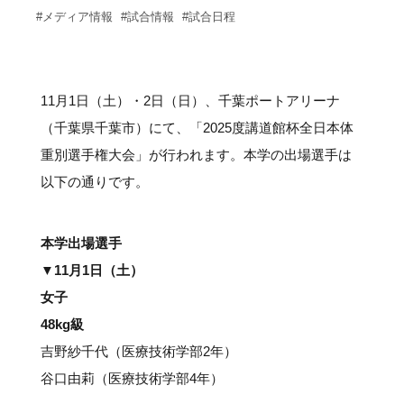
サポーターの会
カレンダー
#メディア情報
#試合情報
#試合日程
お知らせ
サポート情報
11月1日（土）・2日（日）、千葉ポートアリーナ
運動部支援
（千葉県千葉市）にて、「2025度講道館杯全日本体
重別選手権大会」が行われます。本学の出場選手は
お問い合わせ
以下の通りです。
プライバシーポリシー
本学出場選手
帝京大学スポーツ憲章
▼11月1日（土）
女子
48kg級
Tags
吉野紗千代（医療技術学部2年）
谷口由莉（医療技術学部4年）