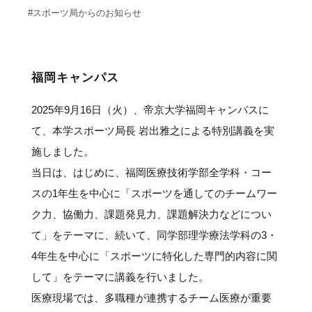
サポーターの会
カレンダー
#スポーツ局からのお知らせ
お知らせ
サポート情報
福岡キャンパス
運動部支援
2025年9月16日（火）、帝京大学福岡キャンパスに
お問い合わせ
て、本学スポーツ局長 岩出雅之による特別講義を実
施しました。
プライバシーポリシー
当日は、はじめに、福岡医療技術学部全学科・コー
スの1年生を中心に「スポーツを通してのチームワー
帝京大学スポーツ憲章
ク力、協働力、課題発見力、課題解決力などについ
て」をテーマに、続いて、同学部理学療法学科の3・
4年生を中心に「スポーツに特化した専門的内容に関
Tags
して」をテーマに講義を行いました。
医療現場では、多職種が連携するチーム医療が重要