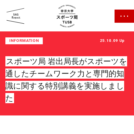
帝京大学 スポーツ局
INFORMATION
25.10.09 Up
スポーツ局 岩出局長がスポーツを
通したチームワーク力と専門的知
スポーツ局について
識に関する特別講義を実施しまし
た
クラブ紹介
クラブ一覧
カレンダー
ファン・サポーター