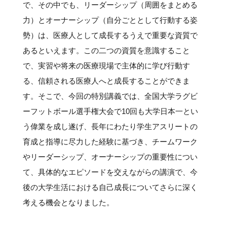
#クラブレポート
#インタビュー
#試合情報
で、その中でも、リーダーシップ（周囲をまとめる
#イベントレポート
#試合日程
力）とオーナーシップ（自分ごととして行動する姿
#スポーツ局からのお知らせ
#サポーターの会
#メディア情報
#キャンプ
勢）は、医療人として成長するうえで重要な資質で
あるといえます。この二つの資質を意識すること
で、実習や将来の医療現場で主体的に学び行動す
る、信頼される医療人へと成長することができま
す。そこで、今回の特別講義では、全国大学ラグビ
ーフットボール選手権大会で10回も大学日本一とい
う偉業を成し遂げ、長年にわたり学生アスリートの
育成と指導に尽力した経験に基づき、チームワーク
やリーダーシップ、オーナーシップの重要性につい
て、具体的なエピソードを交えながらの講演で、今
後の大学生活における自己成長についてさらに深く
考える機会となりました。