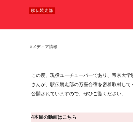
駅伝競走部
サポート情報
運動部支援
#メディア情報
お問い合わせ
プライバシーポリシー
この度、現役ユーチューバーであり、帝京大学
さんが、駅伝競走部の万座合宿を密着取材して
帝京大学スポーツ憲章
公開されていますので、ぜひご覧ください。
4本目の動画はこちら