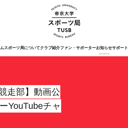
ーム
スポーツ局について
クラブ紹介
ファン・サポーター
お知らせ
サポー
Tags
#クラブレポート
#インタビ
#スポーツ局からのお知ら
伝競走部】動画公
ouTubeチャ