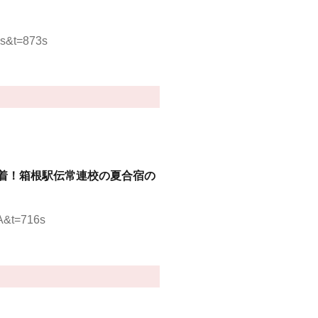
Js&t=873s
密着！箱根駅伝常連校の夏合宿の
A&t=716s