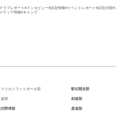
#クラブレポート
#インタビュー
#試合情報
#イベントレポート
#試合日程
#メディア情報
#キャンプ
アメリカンフットボール部
駅伝競走部
弓道部
剣道部
硬式野球部
柔道部