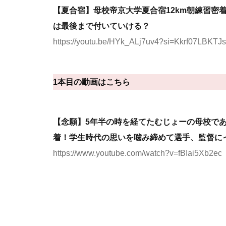
【夏合宿】母校帝京大学夏合宿12km朝練習密
は最後まで付いていける？
https://youtu.be/HYk_ALj7uv4?si=Kkrf07LBKT
1本目の動画はこちら
【念願】5年半の時を経てたむじょーの母校で
着！学生時代の思いを噛み締めて選手、監督に
https://www.youtube.com/watch?v=fBIai5Xb2ec