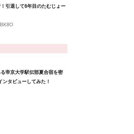
着！引退して6年目のたむじょー
JsBK8O
ある帝京大学駅伝部夏合宿を密
インタビューしてみた！