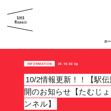
帝京大学 スポーツ局
ホ
スポーツ局について
クラブ紹介
INFORMATION
25.10.02 Up
クラブ一覧
カレンダー
10/2情報更新！！【駅
ファン・サポーター
開のお知らせ【たむじょーY
サポーターの会
カレンダー
ンネル】
お知らせ