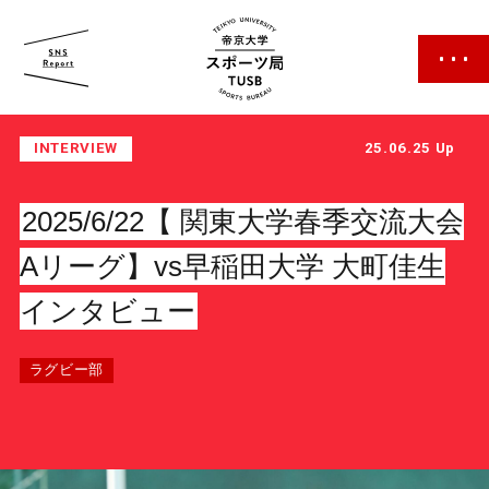
帝京大学 スポーツ局
INTERVIEW
25.06.25 Up
2025/6/22【 関東大学春季交流大会
Aリーグ】vs早稲田大学 大町佳生
インタビュー
スポーツ局について
クラブ紹介
ラグビー部
クラブ一覧
カレンダー
ファン・サポーター