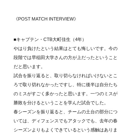
#クラブレポート
#インタビュー
#試合情報
#イベントレポート
#試合日程
#スポーツ局からのお知らせ
#サポーターの会
#メディア情報
#キャンプ
《POST MATCH INTERVIEW》
■キャプテン・CTB大町佳生（4年）
やはり負けたという結果はとても悔しいです。今の
段階では早稲田大学さんの方が上だったということ
だと思います。
試合を振り返ると、取り切らなければいけないとこ
ろで取り切れなかったですし、特に後半は自分たち
のミスがすごく多かったと思います。一つのミスが
勝敗を分けるということを学んだ試合でした。
春シーズンを振り返ると、チームの土台の部分につ
いては、ディフェンスでもアタックでも、去年の春
シーズンよりもよくできているという感触はありま