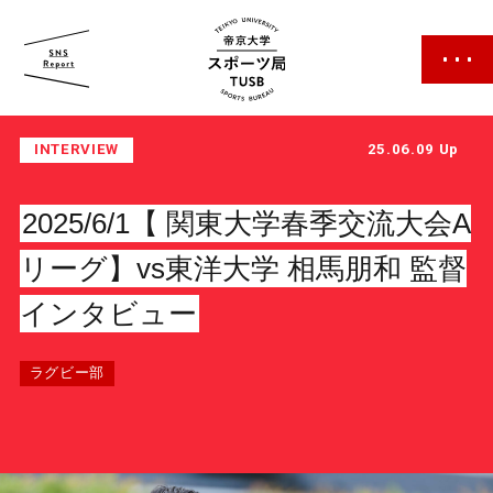
帝京大学 スポーツ局
INTERVIEW
25.06.09 Up
2025/6/1【 関東大学春季交流大会A
リーグ】vs東洋大学 相馬朋和 監督
インタビュー
スポーツ局について
クラブ紹介
ラグビー部
クラブ一覧
カレンダー
ファン・サポーター