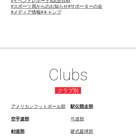
#イベントレポート
#試合日程
#スポーツ局からのお知らせ
#サポーターの会
#メディア情報
#キャンプ
Clubs
クラブ別
アメリカンフットボール部
駅伝競走部
空手道部
弓道部
剣道部
硬式庭球部