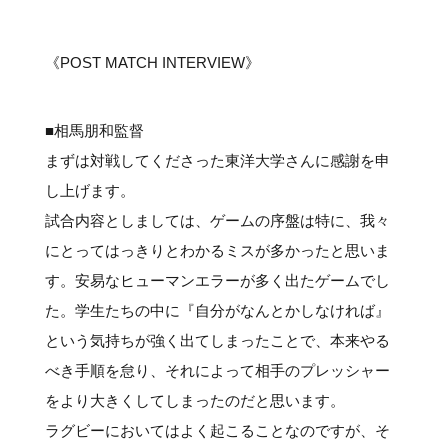
#クラブレポート
#インタビュー
#試合情報
#イベントレポート
#試合日程
#スポーツ局からのお知らせ
#サポーターの会
#メディア情報
#キャンプ
《POST MATCH INTERVIEW》
■相馬朋和監督
まずは対戦してくださった東洋大学さんに感謝を申
し上げます。
試合内容としましては、ゲームの序盤は特に、我々
にとってはっきりとわかるミスが多かったと思いま
す。安易なヒューマンエラーが多く出たゲームでし
た。学生たちの中に『自分がなんとかしなければ』
という気持ちが強く出てしまったことで、本来やる
べき手順を怠り、それによって相手のプレッシャー
をより大きくしてしまったのだと思います。
ラグビーにおいてはよく起こることなのですが、そ