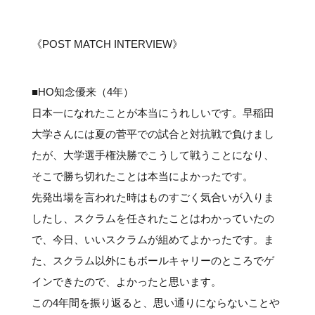
#クラブレポート
#インタビュー
#試合情報
#イベントレポート
#試合日程
#スポーツ局からのお知らせ
#サポーターの会
#メディア情報
#キャンプ
《POST MATCH INTERVIEW》
■HO知念優来（4年）
日本一になれたことが本当にうれしいです。早稲田
大学さんには夏の菅平での試合と対抗戦で負けまし
たが、大学選手権決勝でこうして戦うことになり、
そこで勝ち切れたことは本当によかったです。
先発出場を言われた時はものすごく気合いが入りま
したし、スクラムを任されたことはわかっていたの
で、今日、いいスクラムが組めてよかったです。ま
た、スクラム以外にもボールキャリーのところでゲ
インできたので、よかったと思います。
この4年間を振り返ると、思い通りにならないことや