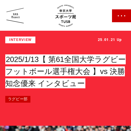
帝京大学 スポーツ局
INTERVIEW
25.01.21 Up
2025/1/13【 第61全国大学ラグビー
フットボール選手権大会 】vs 決勝
知念優来 インタビュー
スポーツ局について
クラブ紹介
ラグビー部
クラブ一覧
カレンダー
ファン・サポーター