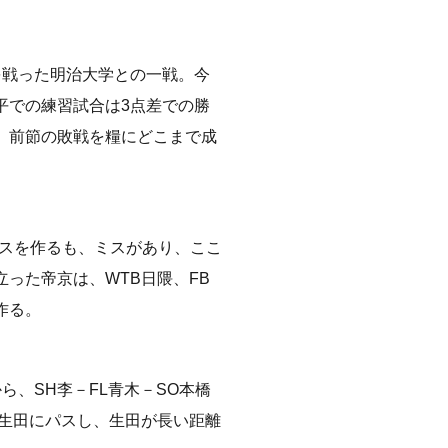
を戦った明治大学との一戦。今
平での練習試合は3点差での勝
、前節の敗戦を糧にどこまで成
ンスを作るも、ミスがあり、ここ
った帝京は、WTB日隈、FB
作る。
ら、SH李－FL青木－SO本橋
B生田にパスし、生田が長い距離