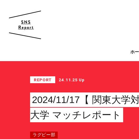
帝京大学 スポーツ局
ホ
スポーツ局について
クラブ紹介
REPORT
24.11.25 Up
クラブ一覧
カレンダー
2024/11/17【 関東大
ファン・サポーター
大学 マッチレポート
サポーターの会
カレンダー
ラグビー部
お知らせ