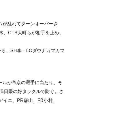
ムが乱れてターンオーバーさ
木、CTB大町らが相手を止め、
から、SH李－LOダウナカマカマ
ールが帝京の選手に当たり、そ
TB日隈の好タックルで防ぐ。さ
アイニ、PR森山、FB小村、