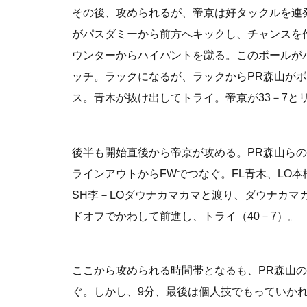
その後、攻められるが、帝京は好タックルを連
がパスダミーから前方へキックし、チャンスを作
ウンターからハイパントを蹴る。このボールが
ッチ。ラックになるが、ラックからPR森山がボ
ス。青木が抜け出してトライ。帝京が33－7と
後半も開始直後から帝京が攻める。PR森山らの
ラインアウトからFWでつなぐ。FL青木、LO
SH李－LOダウナカマカマと渡り、ダウナカマ
ドオフでかわして前進し、トライ（40－7）。
ここから攻められる時間帯となるも、PR森山
ぐ。しかし、9分、最後は個人技でもっていかれ