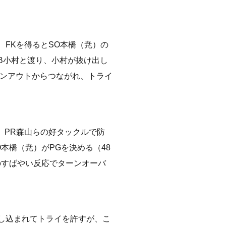
、FKを得るとSO本橋（尭）の
FB小村と渡り、小村が抜け出し
インアウトからつながれ、トライ
、PR森山らの好タックルで防
本橋（尭）がPGを決める（48
のすばやい反応でターンオーバ
押し込まれてトライを許すが、こ