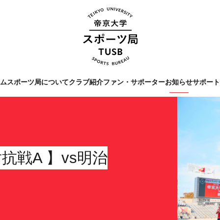
ーム
スポーツ局について
クラブ紹介
ファン・サポーター
お知らせ
サポー
Tags
#クラブレポート
#インタビ
#スポーツ局からのお知ら
学対抗戦A 】vs明治