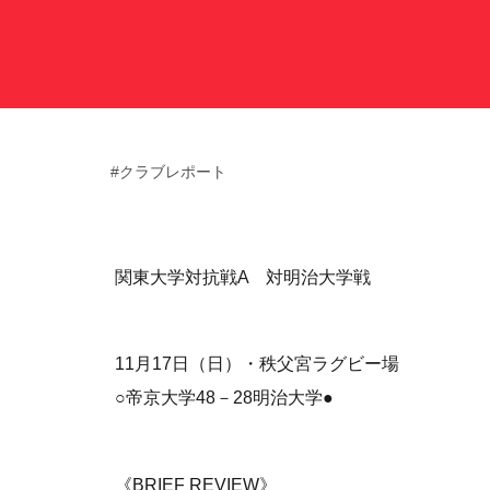
サポート情報
運動部支援
#クラブレポート
お問い合わせ
プライバシーポリシー
関東大学対抗戦A 対明治大学戦
帝京大学スポーツ憲章
11月17日（日）・秩父宮ラグビー場
○帝京大学48－28明治大学●
《BRIEF REVIEW》