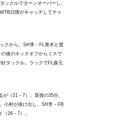
好タックルでターンオーバーし、
をWTB日隈がキャッチしてチャ
ックから、SH李－FL青木と渡
その後のキックオフからミスで
が好タックル。ラックでFL森元
が（21－7）、直後の35分、
。小村が抜け出し、SH李－FB
（26－7）。