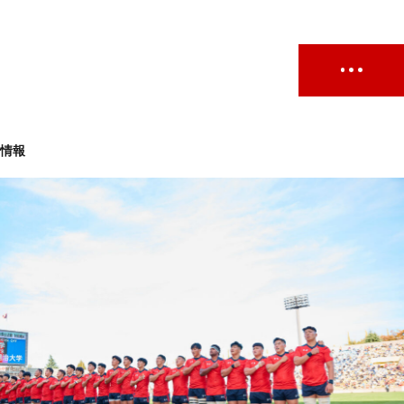
ト情報
ュー
#試合情報
#イベントレポート
#試合日程
せ
#サポーターの会
#メディア情報
#キャンプ