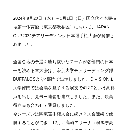
#クラブレポート
#インタビュー
#試合情報
#イベントレポート
#試合日程
#スポーツ局からのお知らせ
#サポーターの会
#メディア情報
#キャンプ
2024年8月29日（木）～9月1日（日）国立代々木競技
場第一体育館（東京都渋谷区）において、JAPAN
CUP2024チアリーディング日本選手権大会が開催さ
れました。
全国各地の予選を勝ち抜いたチームが各部門の日本
一を決める本大会は、帝京大学チアリーディング部
BUFFALOSより4部門で出場しました。DIVISION１
大学部門では会場を魅了する演技で412.0という高得
点を出し、見事三連覇を達成しました。また、最高
得点賞も合わせて受賞しました。
今シーズンは関東選手権大会に続き２大会連続で優
勝することができ、12月に高崎アリーナ（群馬県高