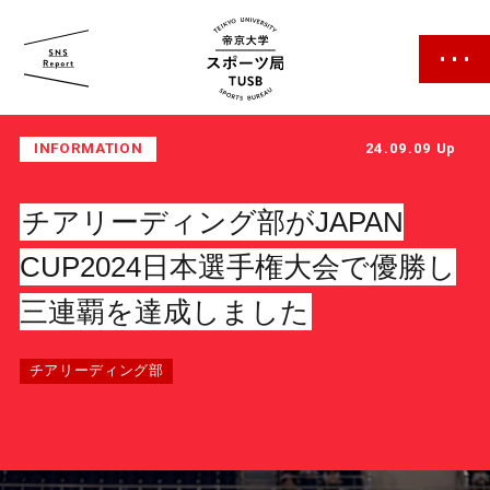
帝京大学 スポーツ局
INFORMATION
24.09.09 Up
チアリーディング部がJAPAN
CUP2024日本選手権大会で優勝し
三連覇を達成しました
スポーツ局について
クラブ紹介
チアリーディング部
クラブ一覧
カレンダー
ファン・サポーター