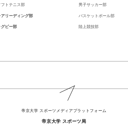
ソフトテニス部
男子サッカー部
チアリーディング部
バスケットボール部
ラグビー部
陸上競技部
帝京大学
スポーツメディアプラットフォーム
帝京大学 スポーツ局