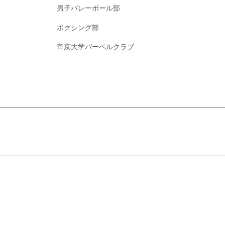
男子バレーボール部
ボクシング部
帝京大学バーベルクラブ