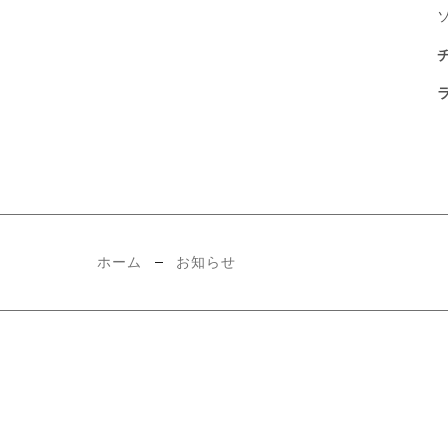
ホーム
お知らせ