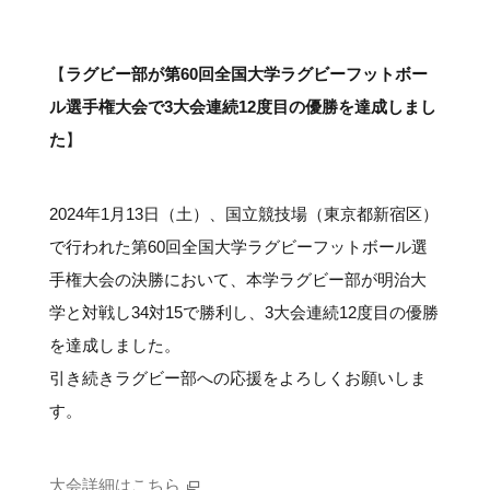
#クラブレポート
#インタビュー
#試合情報
#イベントレポート
#試合日程
#スポーツ局からのお知らせ
#サポーターの会
#メディア情報
#キャンプ
【
ラグビー部が第60回全国大学ラグビーフットボー
ル選手権大会で3大会連続12度目の優勝を達成しまし
た
】
2024年1月13日（土）、国立競技場（東京都新宿区）
で行われた第60回全国大学ラグビーフットボール選
手権大会の決勝において、本学ラグビー部が明治大
学と対戦し34対15で勝利し、3大会連続12度目の優勝
を達成しました。
引き続きラグビー部への応援をよろしくお願いしま
す。
大会詳細はこちら