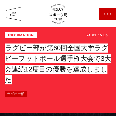
帝京大学 スポーツ局
INFORMATION
24.01.15 Up
ラグビー部が第60回全国大学ラグ
ビーフットボール選手権大会で3大
会連続12度目の優勝を達成しまし
スポーツ局について
た
クラブ紹介
ラグビー部
クラブ一覧
カレンダー
ファン・サポーター