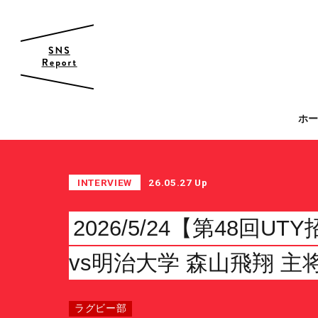
帝京大学 スポーツ局
ホ
スポーツ局について
クラブ紹介
INTERVIEW
26.05.27 Up
クラブ一覧
カレンダー
2026/5/24【第48回U
ファン・サポーター
vs明治大学 森山飛翔 
サポーターの会
カレンダー
ラグビー部
お知らせ