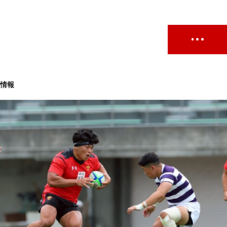
ト情報
ュー
#試合情報
#イベントレポート
#試合日程
せ
#サポーターの会
#メディア情報
#キャンプ