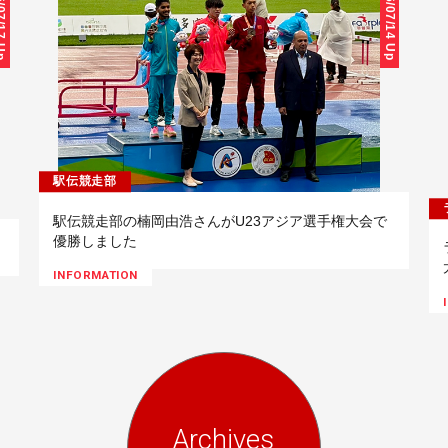
/17 Up
26/07/14 Up
駅伝競走部
駅伝競走部の楠岡由浩さんがU23アジア選手権大会で
優勝しました
INFORMATION
Archives