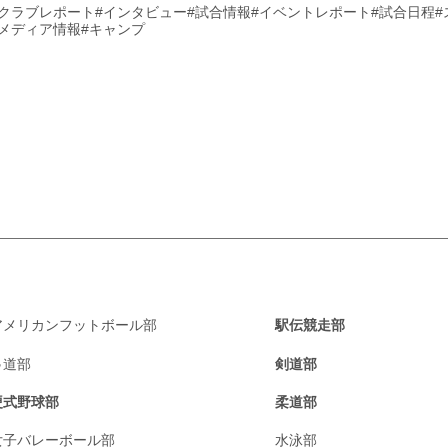
#クラブレポート
#インタビュー
#試合情報
#イベントレポート
#試合日程
#メディア情報
#キャンプ
アメリカンフットボール部
駅伝競走部
弓道部
剣道部
硬式野球部
柔道部
女子バレーボール部
水泳部