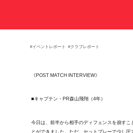
サポート情報
運動部支援
#イベントレポート
#クラブレポート
お問い合わせ
プライバシーポリシー
《POST MATCH INTERVIEW》
帝京大学スポーツ憲章
■キャプテン・PR森山飛翔（4年）
今日は、前半から相手のディフェンスを崩すこ
とができました。ただ、セットプレーで少し圧