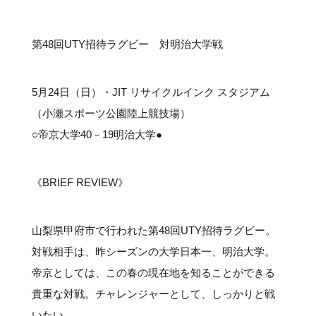
#クラブレポート
#インタビュー
#試合情報
#イベントレポート
#試合日程
#スポーツ局からのお知らせ
#サポーターの会
#メディア情報
#キャンプ
第48回UTY招待ラグビー 対明治大学戦
5月24日（日）・JIT リサイクルインク スタジアム
（小瀬スポーツ公園陸上競技場）
○帝京大学40－19明治大学●
《BRIEF REVIEW》
山梨県甲府市で行われた第48回UTY招待ラグビー。
対戦相手は、昨シーズンの大学日本一、明治大学。
帝京としては、この春の現在地を知ることができる
貴重な対戦。チャレンジャーとして、しっかりと戦
いたい。