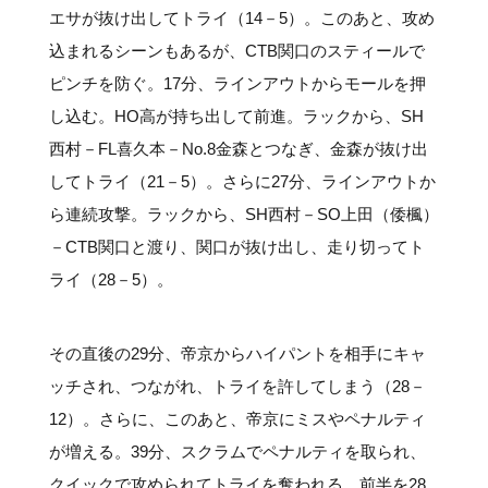
エサが抜け出してトライ（14－5）。このあと、攻め
込まれるシーンもあるが、CTB関口のスティールで
ピンチを防ぐ。17分、ラインアウトからモールを押
し込む。HO高が持ち出して前進。ラックから、SH
西村－FL喜久本－No.8金森とつなぎ、金森が抜け出
してトライ（21－5）。さらに27分、ラインアウトか
ら連続攻撃。ラックから、SH西村－SO上田（倭楓）
－CTB関口と渡り、関口が抜け出し、走り切ってト
ライ（28－5）。
その直後の29分、帝京からハイパントを相手にキャ
ッチされ、つながれ、トライを許してしまう（28－
12）。さらに、このあと、帝京にミスやペナルティ
が増える。39分、スクラムでペナルティを取られ、
クイックで攻められてトライを奪われる。前半を28