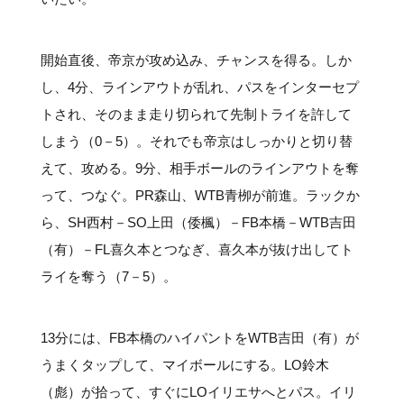
開始直後、帝京が攻め込み、チャンスを得る。しか
し、4分、ラインアウトが乱れ、パスをインターセプ
トされ、そのまま走り切られて先制トライを許して
しまう（0－5）。それでも帝京はしっかりと切り替
えて、攻める。9分、相手ボールのラインアウトを奪
って、つなぐ。PR森山、WTB青栁が前進。ラックか
ら、SH西村－SO上田（倭楓）－FB本橋－WTB吉田
（有）－FL喜久本とつなぎ、喜久本が抜け出してト
ライを奪う（7－5）。
13分には、FB本橋のハイパントをWTB吉田（有）が
うまくタップして、マイボールにする。LO鈴木
（彪）が拾って、すぐにLOイリエサへとパス。イリ