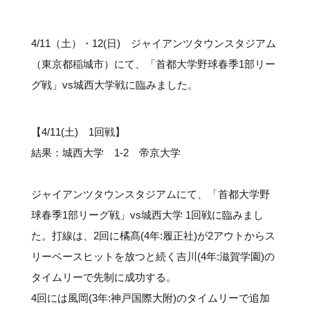
#クラブレポート
#インタビュー
#試合情報
#イベントレポート
#試合日程
#スポーツ局からのお知らせ
#サポーターの会
#メディア情報
#キャンプ
4/11（土）・12(日) ジャイアンツタウンスタジアム
（東京都稲城市）にて、「首都大学野球春季1部リー
グ戦」vs城西大学戦に臨みました。
【4/11(土) 1回戦】
結果：城西大学 1-2 帝京大学
ジャイアンツタウンスタジアムにて、「首都大学野
球春季1部リーグ戦」vs城西大学 1回戦に臨みまし
た。打線は、2回に橘髙(4年:履正社)が2アウトからス
リーベースヒットを放つと続く吉川(4年:滋賀学園)の
タイムリーで先制に成功する。
4回には風岡(3年:神戸国際大附)のタイムリーで追加