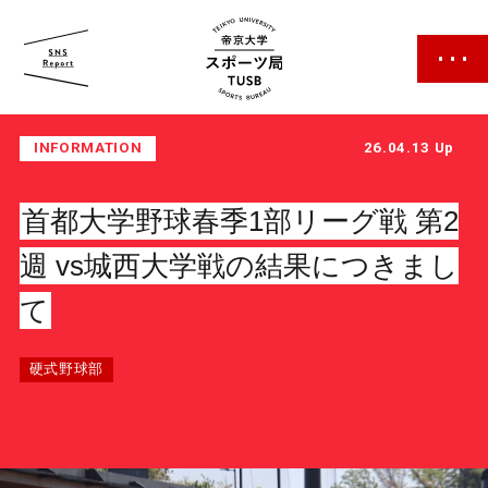
帝京大学 スポーツ局
INFORMATION
26.04.13 Up
首都大学野球春季1部リーグ戦 第2
週 vs城西大学戦の結果につきまし
て
スポーツ局について
クラブ紹介
硬式野球部
クラブ一覧
カレンダー
ファン・サポーター