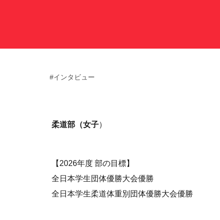
サポート情報
運動部支援
#インタビュー
お問い合わせ
プライバシーポリシー
柔道部（女子
）
帝京大学スポーツ憲章
【2026年度 部の目標】
全日本学生団体優勝大会優勝
全日本学生柔道体重別団体優勝大会優勝