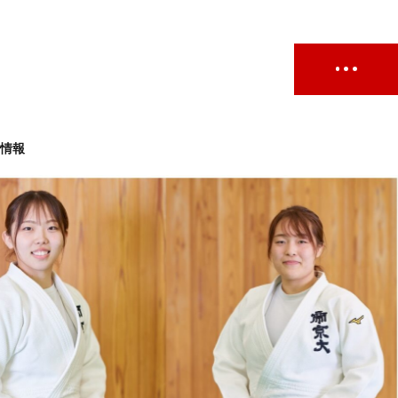
ト情報
ュー
#試合情報
#イベントレポート
#試合日程
せ
#サポーターの会
#メディア情報
#キャンプ