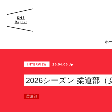
帝京大学 スポーツ局
ホ
スポーツ局について
クラブ紹介
INTERVIEW
26.04.06 Up
クラブ一覧
カレンダー
2026シーズン 柔道部
ファン・サポーター
柔道部
サポーターの会
カレンダー
お知らせ