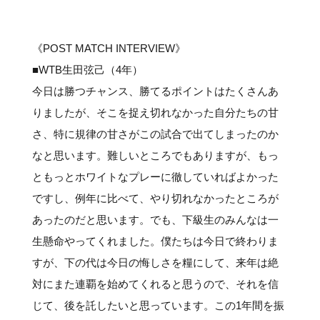
#クラブレポート
#インタビュー
#試合情報
#イベントレポート
#試合日程
#スポーツ局からのお知らせ
#サポーターの会
#メディア情報
#キャンプ
《POST MATCH INTERVIEW》
■WTB生田弦己（4年）
今日は勝つチャンス、勝てるポイントはたくさんあ
りましたが、そこを捉え切れなかった自分たちの甘
さ、特に規律の甘さがこの試合で出てしまったのか
なと思います。難しいところでもありますが、もっ
ともっとホワイトなプレーに徹していればよかった
ですし、例年に比べて、やり切れなかったところが
あったのだと思います。でも、下級生のみんなは一
生懸命やってくれました。僕たちは今日で終わりま
すが、下の代は今日の悔しさを糧にして、来年は絶
対にまた連覇を始めてくれると思うので、それを信
じて、後を託したいと思っています。この1年間を振