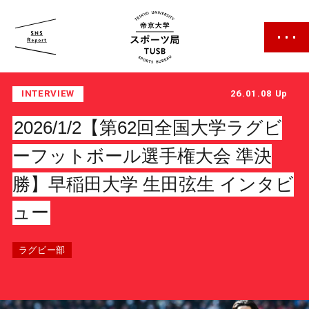
帝京大学 スポーツ局
INTERVIEW
26.01.08 Up
2026/1/2【第62回全国大学ラグビ
ーフットボール選手権大会 準決
勝】早稲田大学 生田弦生 インタビ
スポーツ局について
ュー
クラブ紹介
ラグビー部
クラブ一覧
カレンダー
ファン・サポーター