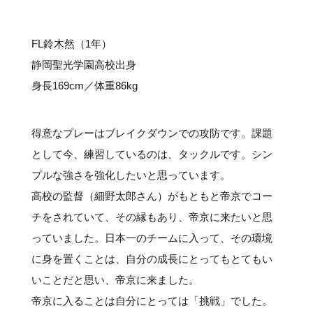
#クラブレポート
#インタビュー
#試合情報
#イベントレポート
#試合日程
#スポーツ局からのお知らせ
#サポーターの会
#メディア情報
#キャンプ
FL鈴木然（1年）
静岡聖光学園高校出身
身長169cm／体重86kg
得意なプレーはブレイクダウンでの攻防です。課題
として今、練習しているのは、タックルです。シン
プルな強さを強化したいと思っています。
高校の監督（細野太郎さん）がもともと帝京でコー
チをされていて、その縁もあり、帝京に来たいと思
っていました。日本一のチームに入って、その環境
に身を置くことは、自分の成長にとってもとてもい
いことだと思い、帝京に来ました。
帝京に入ることは自分にとっては「挑戦」でした。