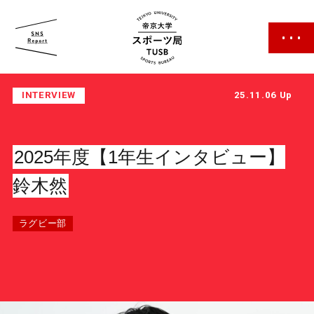
帝京大学 スポーツ局
INTERVIEW
25.11.06 Up
2025年度【1年生インタビュー】
鈴木然
スポーツ局について
ラグビー部
クラブ紹介
クラブ一覧
カレンダー
ファン・サポーター