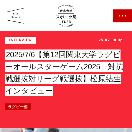
帝京大学 スポーツ局
INTERVIEW
25.07.08 Up
2025/7/6【第12回関東大学ラグビ
ーオールスターゲーム2025 対抗
戦選抜対リーグ戦選抜】松原結生
スポーツ局について
インタビュー
クラブ紹介
ラグビー部
クラブ一覧
カレンダー
ファン・サポーター