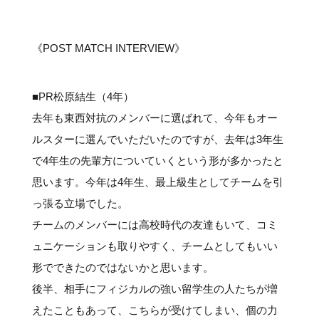
#クラブレポート
#インタビュー
#試合情報
#イベントレポート
#試合日程
#スポーツ局からのお知らせ
#サポーターの会
#メディア情報
#キャンプ
《POST MATCH INTERVIEW》
■PR松原結生（4年）
去年も東西対抗のメンバーに選ばれて、今年もオー
ルスターに選んでいただいたのですが、去年は3年生
で4年生の先輩方についていくという形が多かったと
思います。今年は4年生、最上級生としてチームを引
っ張る立場でした。
チームのメンバーには高校時代の友達もいて、コミ
ュニケーションも取りやすく、チームとしてもいい
形でできたのではないかと思います。
後半、相手にフィジカルの強い留学生の人たちが増
えたこともあって、こちらが受けてしまい、個の力