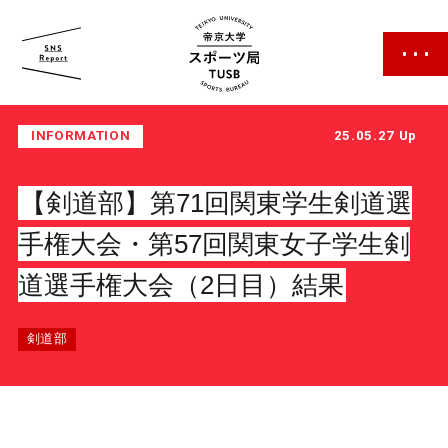
帝京大学 スポーツ局
INFORMATION
25.05.27 Up
【剣道部】第71回関東学生剣道選
手権大会・第57回関東女子学生剣
道選手権大会（2日目）結果
スポーツ局について
クラブ紹介
剣道部
クラブ一覧
カレンダー
ファン・サポーター