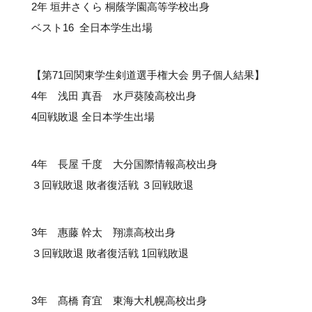
#クラブレポート
#インタビュー
#試合情報
2年 垣井さくら 桐蔭学園高等学校出身
#イベントレポート
#試合日程
ベスト16 全日本学生出場
#スポーツ局からのお知らせ
#サポーターの会
#メディア情報
#キャンプ
【第71回関東学生剣道選手権大会 男子個人結果】
4年 浅田 真吾 水戸葵陵高校出身
4回戦敗退 全日本学生出場
4年 長屋 千度 大分国際情報高校出身
３回戦敗退 敗者復活戦 ３回戦敗退
3年 惠藤 幹太 翔凛高校出身
３回戦敗退 敗者復活戦 1回戦敗退
3年 髙橋 育宜 東海大札幌高校出身