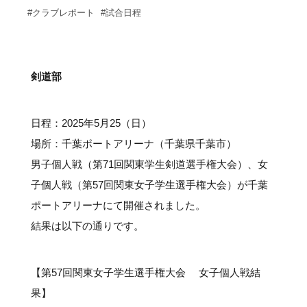
サポーターの会
カレンダー
#クラブレポート
#試合日程
お知らせ
サポート情報
剣道部
運動部支援
日程：2025年5月25（日）
お問い合わせ
場所：千葉ポートアリーナ（千葉県千葉市）
プライバシーポリシー
男子個人戦（第71回関東学生剣道選手権大会）、女
子個人戦（第57回関東女子学生選手権大会）が千葉
帝京大学スポーツ憲章
ポートアリーナにて開催されました。
結果は以下の通りです。
Tags
【第57回関東女子学生選手権大会 女子個人戦結
果】