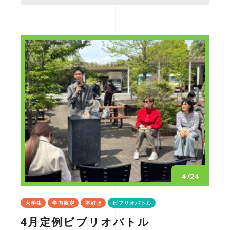
4/24
大学生
学内限定
本好き
ビブリオバトル
4月定例ビブリオバトル