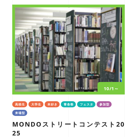
10/1～
高校生
大学生
本好き
青舎祭
フェスタ
参加型
来場型
MONDOストリートコンテスト20
25