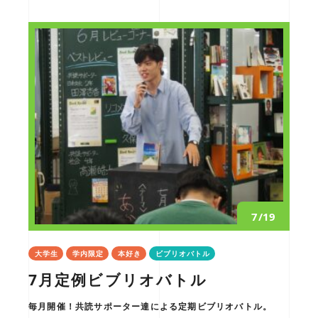
7/19
大学生
学内限定
本好き
ビブリオバトル
7月定例ビブリオバトル
毎月開催！共読サポーター達による定期ビブリオバトル。