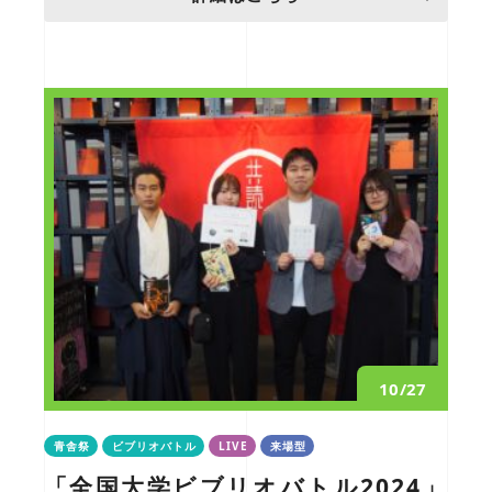
10/27
青舎祭
ビブリオバトル
LIVE
来場型
「全国大学ビブリオバトル2024」