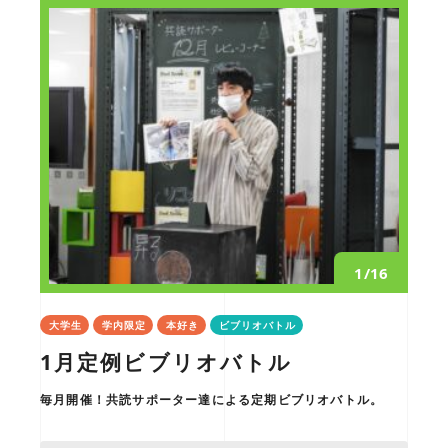
1/16
大学生
学内限定
本好き
ビブリオバトル
1月定例ビブリオバトル
毎月開催！共読サポーター達による定期ビブリオバトル。