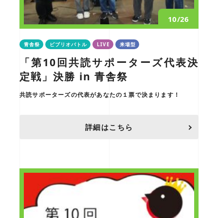
10/26
青舎祭
ビブリオバトル
LIVE
来場型
「第10回共読サポーターズ代表決
定戦」決勝 in 青舎祭
共読サポーターズの代表があなたの１票で決まります！
詳細はこちら