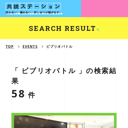
読み合い、薦め合い、評し合う
が騒ぎ出す。
SEARCH RESULT
TOP
EVENTS
ビブリオバトル
「 ビブリオバトル 」の検索結
果
58
件