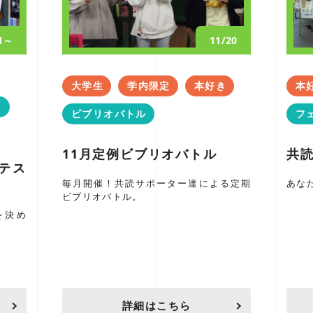
/1～
11/20
大学生
学内限定
本好き
本
タ
ビブリオバトル
フ
11月定例ビブリオバトル
共読
テス
毎月開催！共読サポーター達による定期
あな
ビブリオバトル。
を決め
詳細はこちら