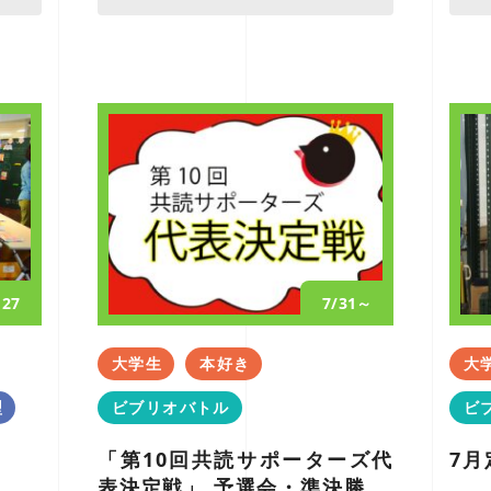
・27
7/31～
大学生
本好き
大
型
ビブリオバトル
ビ
「第10回共読サポーターズ代
7
表決定戦」 予選会・準決勝