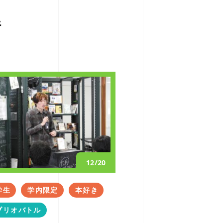
件
12/20
学生
学内限定
本好き
ブリオバトル