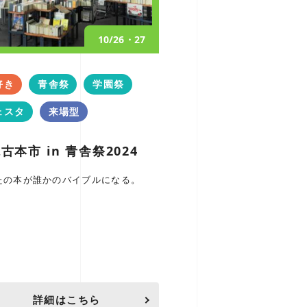
10/26・27
好き
青舎祭
学園祭
ェスタ
来場型
古本市 in 青舎祭2024
たの本が誰かのバイブルになる。
詳細はこちら