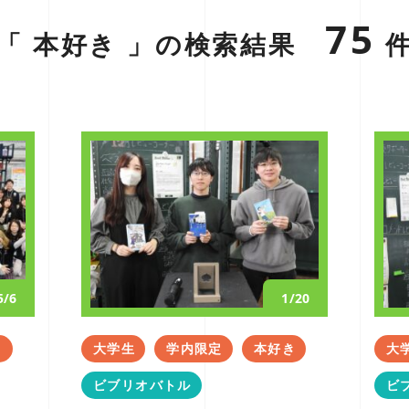
75
「 本好き 」の検索結果
5/6
1/20
き
大学生
学内限定
本好き
大
ビブリオバトル
ビ