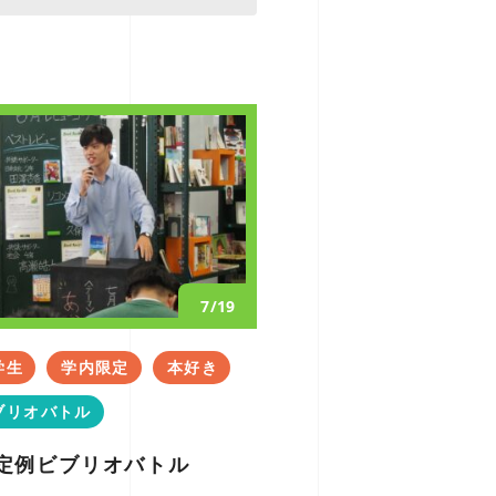
7/19
学生
学内限定
本好き
ブリオバトル
月定例ビブリオバトル