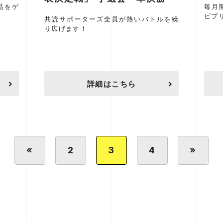
品をゲ
毎月
ビブ
共読サポーターズ全員が熱いバトルを繰
り広げます！
詳細はこちら
«
2
3
4
»