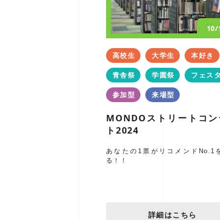
10
高校生
大学生
本好き
青舎祭
学園祭
フェス
参加型
来場型
MONDOストリートコン
ト2024
あなたの1票がリコメンドNo.1
る！！
詳細はこちら