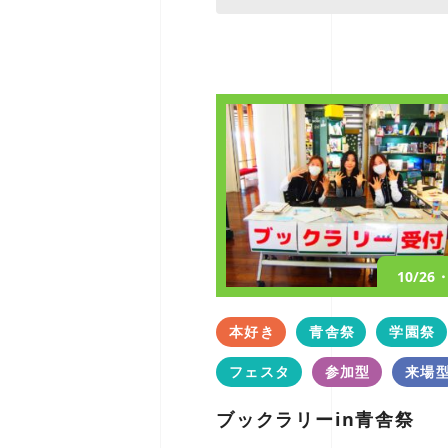
10/26
本好き
青舎祭
学園祭
フェスタ
参加型
来場
ブックラリーin青舎祭