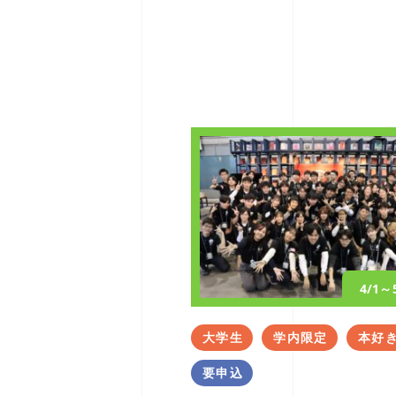
4/1～
大学生
学内限定
本好
要申込