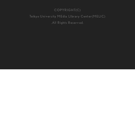
COPYRIGHT(C)
Teikyo University MEdia LIbrary Center(MELIC)
.All Rights Reserved.