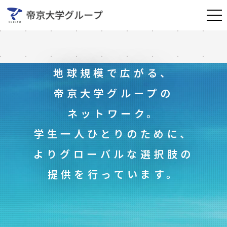
メ
大学・短期大学・専門学校
地球規模で広がる、
帝京大学海外グループ校
帝京大学グループの
ネットワーク。
高等学校・中学校
学生一人ひとりのために、
よりグローバルな選択肢の
小学校・幼稚園・保育園
提供を行っています。
予備校・語学学校